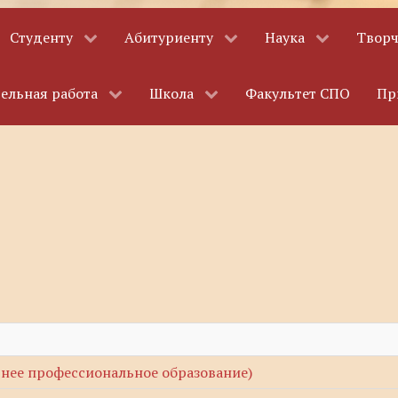
Студенту
Абитуриенту
Наука
Творч
ельная работа
Школа
Факультет СПО
Пр
нее профессиональное образование)