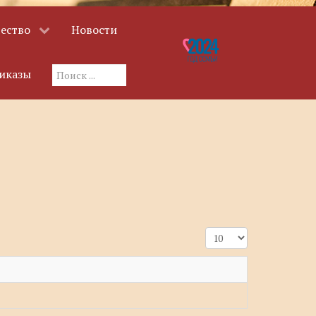
ество
Новости
Искать...
иказы
Кол-во строк: